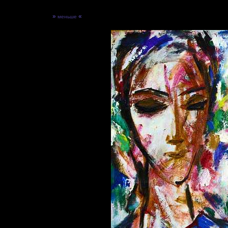
»
«
меньше