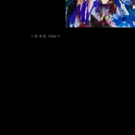
«
»
R. & D. Geier