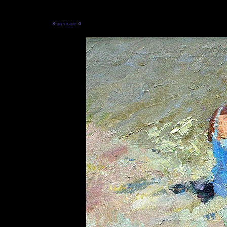
»
«
меньше