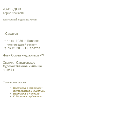
ДАВЫДОВ
Борис Иванович
Заслуженный художник России
г. Саратов
*
1936 г. Павлово,
18.07.
Нижнегордской области
†
2015 г. Саратов
09.12.
Член Союза художников РФ
Окончил Саратовское
Художественное Училище
в 1957 г.
Смотрите также:
Выставка в Саратове:
фотография и живопись
Выставка в Хохдале
К 70-летию художника